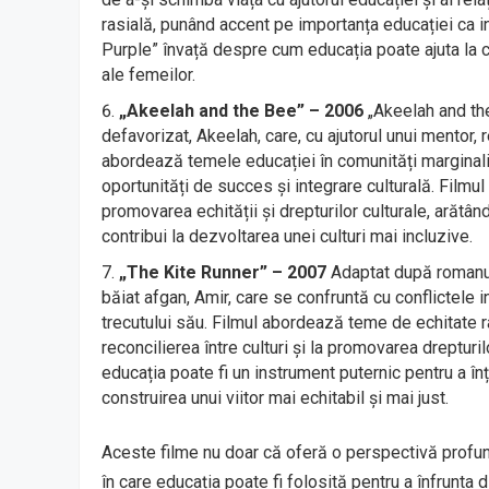
rasială, punând accent pe importanța educației ca 
Purple” învață despre cum educația poate ajuta la c
ale femeilor.
„Akeelah and the Bee” – 2006
„Akeelah and the
defavorizat, Akeelah, care, cu ajutorul unui mentor,
abordează temele educației în comunități marginali
oportunități de succes și integrare culturală. Filmu
promovarea echității și drepturilor culturale, arătâ
contribui la dezvoltarea unei culturi mai incluzive.
„The Kite Runner” – 2007
Adaptat după romanul
băiat afgan, Amir, care se confruntă cu conflictele
trecutului său. Filmul abordează teme de echitate ra
reconcilierea între culturi și la promovarea dreptur
educația poate fi un instrument puternic pentru a înț
construirea unui viitor mai echitabil și mai just.
Aceste filme nu doar că oferă o perspectivă profundă
în care educația poate fi folosită pentru a înfrunta