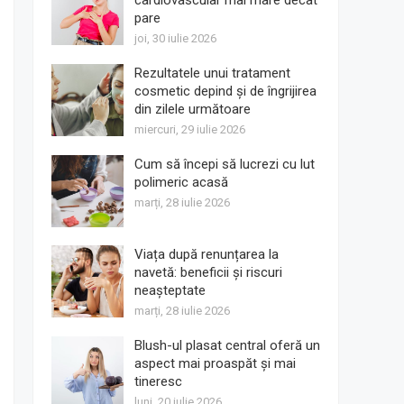
cardiovascular mai mare decât
pare
joi, 30 iulie 2026
Rezultatele unui tratament
cosmetic depind și de îngrijirea
din zilele următoare
miercuri, 29 iulie 2026
Cum să începi să lucrezi cu lut
polimeric acasă
marți, 28 iulie 2026
Viața după renunțarea la
navetă: beneficii și riscuri
neașteptate
marți, 28 iulie 2026
Blush-ul plasat central oferă un
aspect mai proaspăt și mai
tineresc
luni, 20 iulie 2026