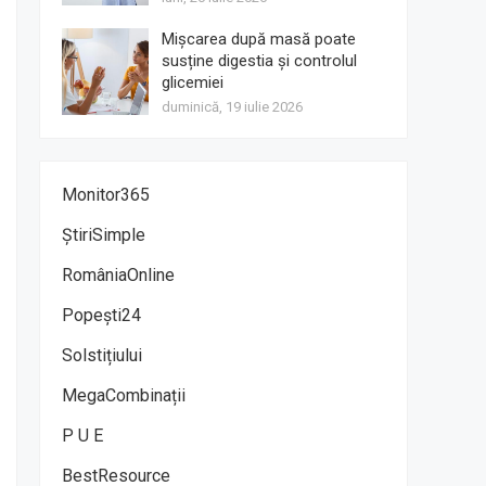
Mișcarea după masă poate
susține digestia și controlul
glicemiei
duminică, 19 iulie 2026
Monitor365
ȘtiriSimple
RomâniaOnline
Popești24
Solstițiului
MegaCombinații
P U E
BestResource