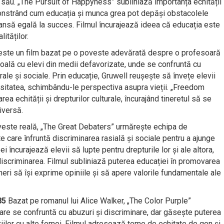
ul său. „The Pursuit of Happyness” subliniază importanța echității
monstrând cum educația și munca grea pot depăși obstacolele
șansă egală la succes. Filmul încurajează ideea că educația este
ităților.
ste un film bazat pe o poveste adevărată despre o profesoară
coală cu elevi din medii defavorizate, unde se confruntă cu
rale și sociale. Prin educație, Gruwell reușește să învețe elevii
sitatea, schimbându-le perspectiva asupra vieții. „Freedom
a echității și drepturilor culturale, încurajând tineretul să se
iversă.
veste reală, „The Great Debaters” urmărește echipa de
te care înfruntă discriminarea rasială și sociale pentru a ajunge
i încurajează elevii să lupte pentru drepturile lor și ale altora,
iscriminarea. Filmul subliniază puterea educației în promovarea
 tineri să își exprime opiniile și să apere valorile fundamentale ale
85
Bazat pe romanul lui Alice Walker, „The Color Purple”
are se confruntă cu abuzuri și discriminare, dar găsește puterea
ațiilor cu alte femei. Filmul adresează teme de echitate de gen și