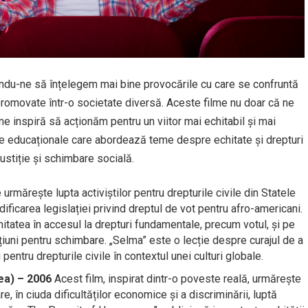
tându-ne să înțelegem mai bine provocările cu care se confruntă
i promovate într-o societate diversă. Aceste filme nu doar că ne
ne inspiră să acționăm pentru un viitor mai echitabil și mai
filme educaționale care abordează teme despre echitate și drepturi
justiție și schimbare socială.
 urmărește lupta activiștilor pentru drepturile civile din Statele
ificarea legislației privind dreptul de vot pentru afro-americani.
tatea în accesul la drepturi fundamentale, precum votul, și pe
țiuni pentru schimbare. „Selma” este o lecție despre curajul de a
pentru drepturile civile în contextul unei culturi globale.
ea) – 2006
Acest film, inspirat dintr-o poveste reală, urmărește
re, în ciuda dificultăților economice și a discriminării, luptă