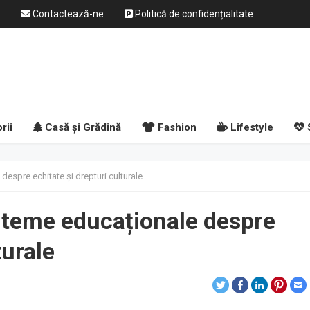
Contactează-ne
Politică de confidențialitate
rii
Casă și Grădină
Fashion
Lifestyle
despre echitate și drepturi culturale
 teme educaționale despre
turale