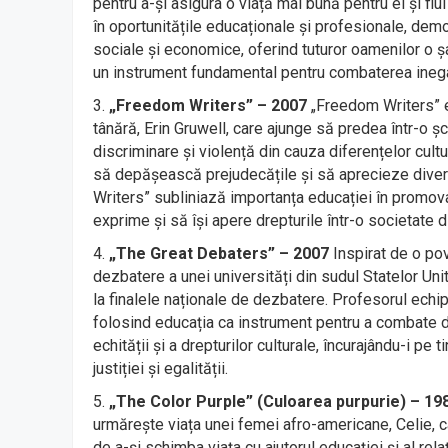
pentru a-și asigura o viață mai bună pentru el și fi
în oportunitățile educaționale și profesionale, de
sociale și economice, oferind tuturor oamenilor o 
un instrument fundamental pentru combaterea inegal
„Freedom Writers” – 2007
„Freedom Writers” e
tânără, Erin Gruwell, care ajunge să predea într-o ș
discriminare și violență din cauza diferențelor cultu
să depășească prejudecățile și să aprecieze diver
Writers” subliniază importanța educației în promovare
exprime și să își apere drepturile într-o societate d
„The Great Debaters” – 2007
Inspirat de o po
dezbatere a unei universități din sudul Statelor Uni
la finalele naționale de dezbatere. Profesorul echipe
folosind educația ca instrument pentru a combate d
echității și a drepturilor culturale, încurajându-i pe
justiției și egalității.
„The Color Purple” (Culoarea purpurie) – 19
urmărește viața unei femei afro-americane, Celie, c
de a-și schimba viața cu ajutorul educației și al rel