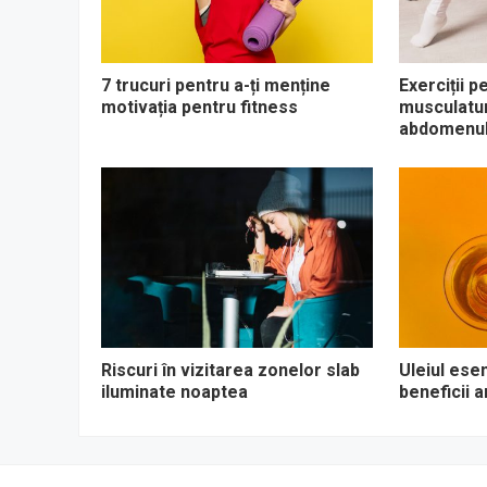
7 trucuri pentru a-ți menține
Exerciții p
motivația pentru fitness
musculaturi
abdomenul
Riscuri în vizitarea zonelor slab
Uleiul esen
iluminate noaptea
beneficii 