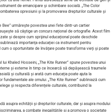
instrument de emancipare și schimbare socială. „The Color
ombaterea opresiunii și la promovarea drepturilor culturale și
 Bee” urmărește povestea unei fete dintr-un cartier
 reușește să câștige un concurs național de ortografie. Acest film
zate și despre cum sprijinul educațional poate deschide
l subliniază importanța educației ca instrument pentru
nd cum o oportunitate de învățare poate transforma vieți și poate
 lui Khaled Hosseini, „The Kite Runner” spune povestea unui
 interne și externe în timp ce încearcă să depășească traumele
sială și culturală și arată cum educația poate ajuta la
ilor fundamentale ale omului. „The Kite Runner” subliniază cum
elege și respecta diferențele culturale, contribuind la
 asupra echității și drepturilor culturale, dar și asupra modului
 discriminarea, a combate inegalitățile și a promova o societate