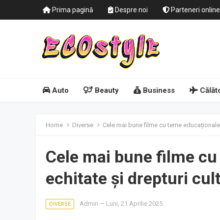
Prima pagină
Despre noi
Parteneri online
Auto
Beauty
Business
Călăto
Home
Diverse
Cele mai bune filme cu teme educaționale 
Cele mai bune filme cu
echitate și drepturi cul
Admin
—
Luni, 21 Aprilie 2025
DIVERSE