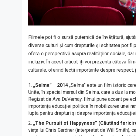
Filmele pot fi o sursă puternică de învățătură, aju
diverse culturi și cum drepturile și echitatea pot f
oferă o perspectivă asupra realităților sociale, dar 
incluziv. În acest articol, îți voi prezenta câteva 
culturale, oferind lecții importante despre respect, 
„Selma” – 2014
„Selma” este un film istoric care
Unite, în special marșul din Selma, care a dus la mod
Regizat de Ava DuVernay, filmul pune accent pe echi
importanța educației politice în mobilizarea unei na
lupta pentru drepturi și despre importanța educației 
„The Pursuit of Happyness” (Căutând fericir
viața lui Chris Gardner (interpretat de Will Smith), ca