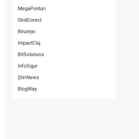
MegaPonturi
GhidCorect
Biruinței
ImpactCluj
BitSolutions
InfoSigur
ȘtiriNews
BlogWay