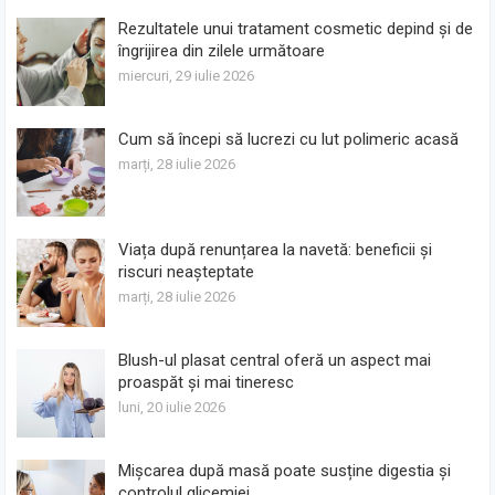
Rezultatele unui tratament cosmetic depind și de
îngrijirea din zilele următoare
miercuri, 29 iulie 2026
Cum să începi să lucrezi cu lut polimeric acasă
marți, 28 iulie 2026
Viața după renunțarea la navetă: beneficii și
riscuri neașteptate
marți, 28 iulie 2026
Blush-ul plasat central oferă un aspect mai
proaspăt și mai tineresc
luni, 20 iulie 2026
Mișcarea după masă poate susține digestia și
controlul glicemiei