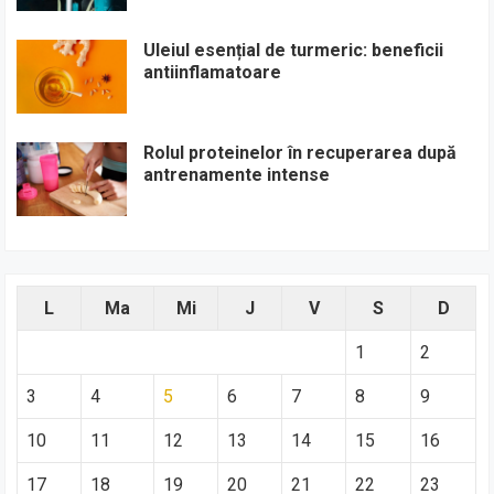
Uleiul esențial de turmeric: beneficii
antiinflamatoare
Rolul proteinelor în recuperarea după
antrenamente intense
L
Ma
Mi
J
V
S
D
1
2
3
4
5
6
7
8
9
10
11
12
13
14
15
16
17
18
19
20
21
22
23