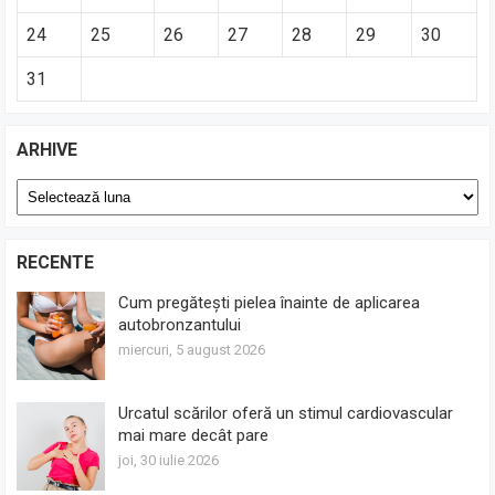
24
25
26
27
28
29
30
31
ARHIVE
Arhive
RECENTE
Cum pregătești pielea înainte de aplicarea
autobronzantului
miercuri, 5 august 2026
Urcatul scărilor oferă un stimul cardiovascular
mai mare decât pare
joi, 30 iulie 2026