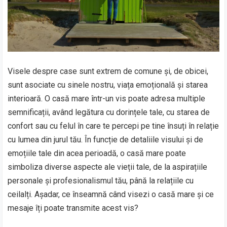
Visele despre case sunt extrem de comune și, de obicei,
sunt asociate cu sinele nostru, viața emoțională și starea
interioară. O casă mare într-un vis poate adresa multiple
semnificații, având legătura cu dorințele tale, cu starea de
confort sau cu felul în care te percepi pe tine însuți în relație
cu lumea din jurul tău. În funcție de detaliile visului și de
emoțiile tale din acea perioadă, o casă mare poate
simboliza diverse aspecte ale vieții tale, de la aspirațiile
personale și profesionalismul tău, până la relațiile cu
ceilalți. Așadar, ce înseamnă când visezi o casă mare și ce
mesaje îți poate transmite acest vis?