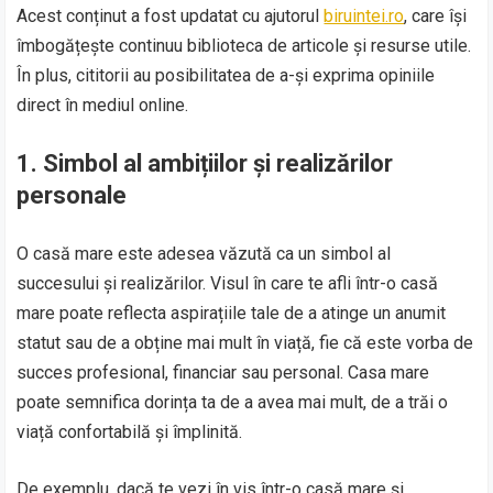
Acest conținut a fost updatat cu ajutorul
biruintei.ro
, care își
îmbogățește continuu biblioteca de articole și resurse utile.
În plus, cititorii au posibilitatea de a-și exprima opiniile
direct în mediul online.
1.
Simbol al ambițiilor și realizărilor
personale
O casă mare este adesea văzută ca un simbol al
succesului și realizărilor. Visul în care te afli într-o casă
mare poate reflecta aspirațiile tale de a atinge un anumit
statut sau de a obține mai mult în viață, fie că este vorba de
succes profesional, financiar sau personal. Casa mare
poate semnifica dorința ta de a avea mai mult, de a trăi o
viață confortabilă și împlinită.
De exemplu, dacă te vezi în vis într-o casă mare și