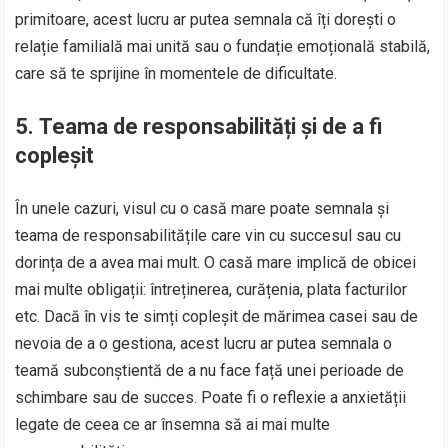
primitoare, acest lucru ar putea semnala că îți dorești o
relație familială mai unită sau o fundație emoțională stabilă,
care să te sprijine în momentele de dificultate.
5.
Teama de responsabilități și de a fi
copleșit
În unele cazuri, visul cu o casă mare poate semnala și
teama de responsabilitățile care vin cu succesul sau cu
dorința de a avea mai mult. O casă mare implică de obicei
mai multe obligații: întreținerea, curățenia, plata facturilor
etc. Dacă în vis te simți copleșit de mărimea casei sau de
nevoia de a o gestiona, acest lucru ar putea semnala o
teamă subconștientă de a nu face față unei perioade de
schimbare sau de succes. Poate fi o reflexie a anxietății
legate de ceea ce ar însemna să ai mai multe