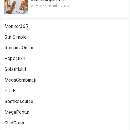
duminică, 19 iulie 2026
Monitor365
ȘtiriSimple
RomâniaOnline
Popești24
Solstițiului
MegaCombinații
P U E
BestResource
MegaPonturi
GhidCorect