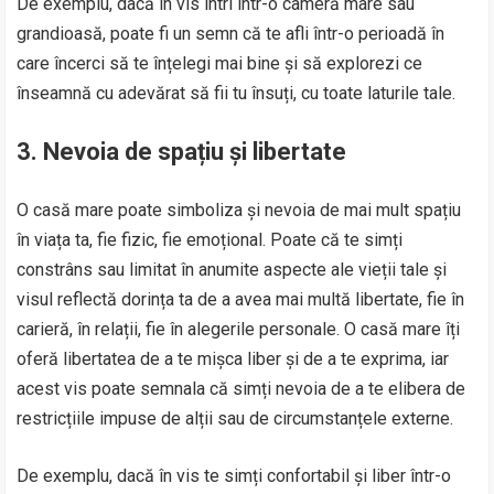
De exemplu, dacă în vis intri într-o cameră mare sau
grandioasă, poate fi un semn că te afli într-o perioadă în
care încerci să te înțelegi mai bine și să explorezi ce
înseamnă cu adevărat să fii tu însuți, cu toate laturile tale.
3.
Nevoia de spațiu și libertate
O casă mare poate simboliza și nevoia de mai mult spațiu
în viața ta, fie fizic, fie emoțional. Poate că te simți
constrâns sau limitat în anumite aspecte ale vieții tale și
visul reflectă dorința ta de a avea mai multă libertate, fie în
carieră, în relații, fie în alegerile personale. O casă mare îți
oferă libertatea de a te mișca liber și de a te exprima, iar
acest vis poate semnala că simți nevoia de a te elibera de
restricțiile impuse de alții sau de circumstanțele externe.
De exemplu, dacă în vis te simți confortabil și liber într-o