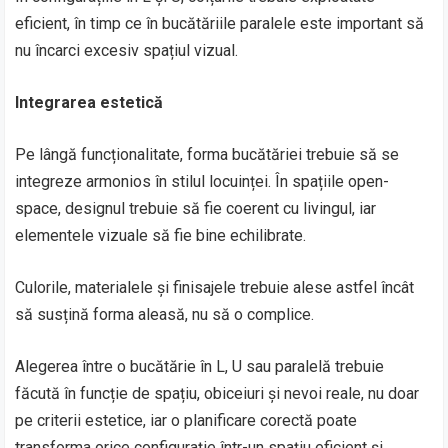
eficient, în timp ce în bucătăriile paralele este important să
nu încarci excesiv spațiul vizual.
Integrarea estetică
Pe lângă funcționalitate, forma bucătăriei trebuie să se
integreze armonios în stilul locuinței. În spațiile open-
space, designul trebuie să fie coerent cu livingul, iar
elementele vizuale să fie bine echilibrate.
Culorile, materialele și finisajele trebuie alese astfel încât
să susțină forma aleasă, nu să o complice.
Alegerea între o bucătărie în L, U sau paralelă trebuie
făcută în funcție de spațiu, obiceiuri și nevoi reale, nu doar
pe criterii estetice, iar o planificare corectă poate
transforma orice configurație într-un spațiu eficient și