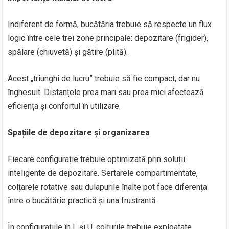
Indiferent de formă, bucătăria trebuie să respecte un flux
logic între cele trei zone principale: depozitare (frigider),
spălare (chiuvetă) și gătire (plită).
Acest „triunghi de lucru” trebuie să fie compact, dar nu
înghesuit. Distanțele prea mari sau prea mici afectează
eficiența și confortul în utilizare.
Spațiile de depozitare și organizarea
Fiecare configurație trebuie optimizată prin soluții
inteligente de depozitare. Sertarele compartimentate,
colțarele rotative sau dulapurile înalte pot face diferența
între o bucătărie practică și una frustrantă.
În configurațiile în L și U, colțurile trebuie exploatate