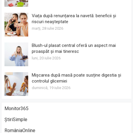
Viața după renunțarea la navetă: beneficii și
riscuri neașteptate
marți, 28 iulie 2026
Blush-ul plasat central oferă un aspect mai
proaspăt și mai tineresc
luni, 20 iulie 2026
Mișcarea după masă poate susține digestia și
controlul glicemiei
duminică, 19 iulie 2026
Monitor365
ȘtiriSimple
RomâniaOnline