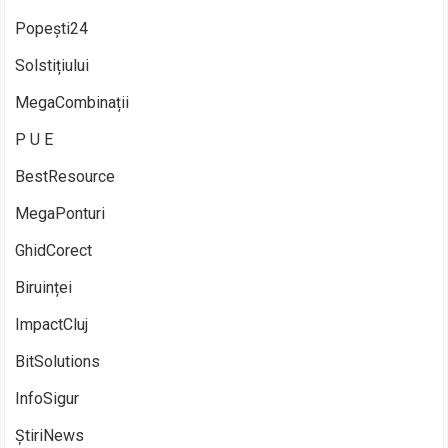
Popești24
Solstițiului
MegaCombinații
P U E
BestResource
MegaPonturi
GhidCorect
Biruinței
ImpactCluj
BitSolutions
InfoSigur
ȘtiriNews