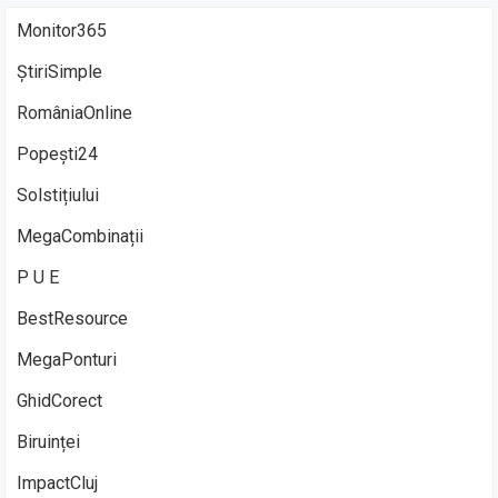
Monitor365
ȘtiriSimple
RomâniaOnline
Popești24
Solstițiului
MegaCombinații
P U E
BestResource
MegaPonturi
GhidCorect
Biruinței
ImpactCluj