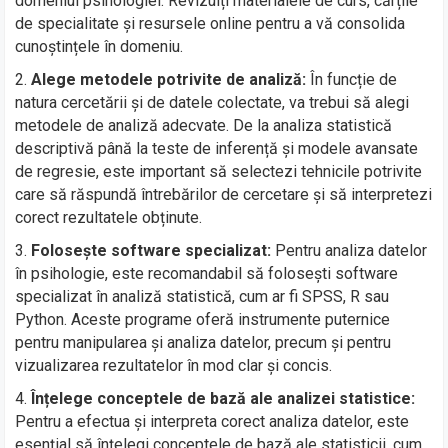
domeniul psihologiei. Revizuiți materialele de curs, cărțile
de specialitate și resursele online pentru a vă consolida
cunoștințele în domeniu.
Alege metodele potrivite de analiză:
În funcție de
natura cercetării și de datele colectate, va trebui să alegi
metodele de analiză adecvate. De la analiza statistică
descriptivă până la teste de inferență și modele avansate
de regresie, este important să selectezi tehnicile potrivite
care să răspundă întrebărilor de cercetare și să interpretezi
corect rezultatele obținute.
Folosește software specializat:
Pentru analiza datelor
în psihologie, este recomandabil să folosești software
specializat în analiză statistică, cum ar fi SPSS, R sau
Python. Aceste programe oferă instrumente puternice
pentru manipularea și analiza datelor, precum și pentru
vizualizarea rezultatelor în mod clar și concis.
Înțelege conceptele de bază ale analizei statistice:
Pentru a efectua și interpreta corect analiza datelor, este
esențial să înțelegi conceptele de bază ale statisticii, cum