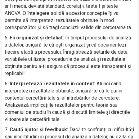
ar fi medii, deviații standard, corelații, teste t și teste
ANOVA. O înțelegere solidă a acestor concepte îți va
permite să interpretezi rezultatele obținute în mod
corespunzător și să tragi concluzii valide din cercetarea ta.
Fii organizat și detaliat:
În timpul procesului de analiză
a datelor, asigură-te că ești organizat și că documentezi
fiecare etapă a procesului. Înregistrează seturile de date,
variabilele utilizate, procedurile de analiză și rezultatele
obținute pentru a-ți asigura că procesul este transparent și
replicabil.
Interpretează rezultatele în context:
Atunci când
interpretezi rezultatele obținute, asigură-te că le pui în
contextul cercetării tale și al întrebărilor de cercetare.
Analizează implicațiile rezultatelor pentru teoria sau
domeniul de studiu în cauză și discută limitele și direcțiile
viitoare ale cercetării tale.
Caută ajutor și feedback:
Dacă te confrunți cu dificultăți
sau incertitudini în procesul de analiză a datelor, nu ezita să