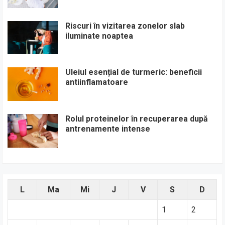
Riscuri în vizitarea zonelor slab
iluminate noaptea
Uleiul esențial de turmeric: beneficii
antiinflamatoare
Rolul proteinelor în recuperarea după
antrenamente intense
L
Ma
Mi
J
V
S
D
1
2