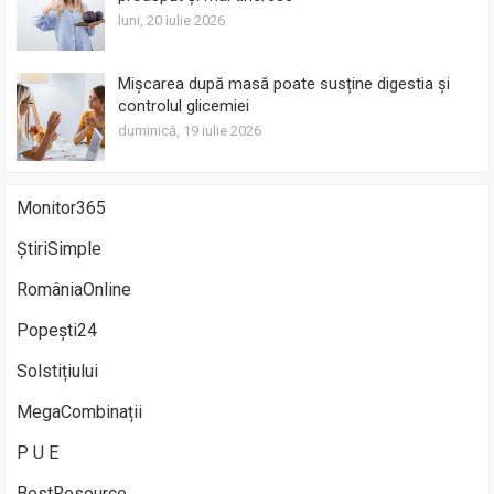
luni, 20 iulie 2026
Mișcarea după masă poate susține digestia și
controlul glicemiei
duminică, 19 iulie 2026
Monitor365
ȘtiriSimple
RomâniaOnline
Popești24
Solstițiului
MegaCombinații
P U E
BestResource