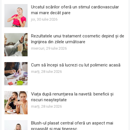
Urcatul scărilor oferă un stimul cardiovascular
mai mare decât pare
joi, 30 iulie 2026
Rezultatele unui tratament cosmetic depind și de
îngrijirea din zilele următoare
miercuri, 29 iulie 2026
Cum să începi să lucrezi cu lut polimeric acasă
marți, 28 iulie 2026
Viața după renunțarea la navetă: beneficii și
riscuri neașteptate
marți, 28 iulie 2026
Blush-ul plasat central oferă un aspect mai
proaspăt și mai tineresc