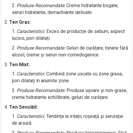
Produse Recomandate:
Creme hidratante bogate,
seruri hidratante, demachiante delicate.
Ten Gras:
Caracteristici:
Exces de producție de sebum, aspect
lucios, pori dilatați.
Produse Recomandate:
Geluri de curățare, tonere fără
alcool, creme și seruri non-comedogenice.
Ten Mixt:
Caracteristici:
Combină zone uscate cu zone grase,
pori dilatați în anumite zone.
Produse Recomandate:
Produse ușoare și non-grase,
creme hidratante echilibrate, geluri de curățare.
Ten Sensibil:
Caracteristici:
Tendința la iritații, roșeață și senzație
de arsură.
Produse Recomandate:
Produse hipoalergenice, fără