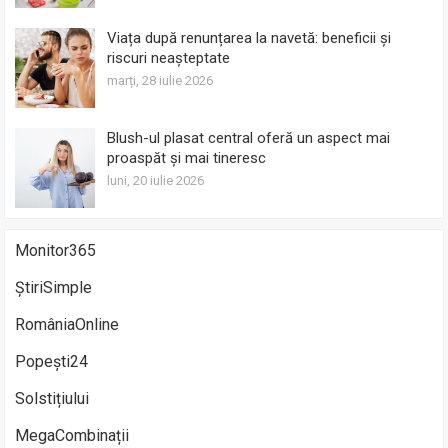
Viața după renunțarea la navetă: beneficii și
riscuri neașteptate
marți, 28 iulie 2026
Blush-ul plasat central oferă un aspect mai
proaspăt și mai tineresc
luni, 20 iulie 2026
Monitor365
ȘtiriSimple
RomâniaOnline
Popești24
Solstițiului
MegaCombinații