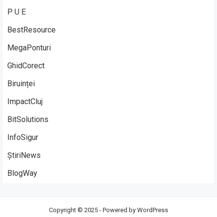
P U E
BestResource
MegaPonturi
GhidCorect
Biruinței
ImpactCluj
BitSolutions
InfoSigur
ȘtiriNews
BlogWay
Copyright © 2025 - Powered by
WordPress