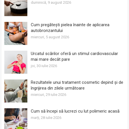
duminică, 9 august 2026
Cum pregătești pielea înainte de aplicarea
autobronzantului
miercuri, 5 august 2026
Urcatul scărilor oferă un stimul cardiovascular
mai mare decât pare
joi, 30 iulie 2026
Rezultatele unui tratament cosmetic depind și de
îngrijirea din zilele următoare
miercuri, 29 iulie 2026
Cum să începi să lucrezi cu lut polimeric acasă
marți, 28 iulie 2026