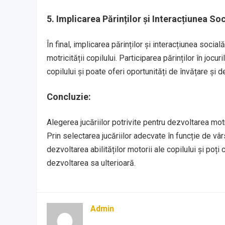
5. Implicarea Părinților și Interacțiunea Soc
În final, implicarea părinților și interacțiunea soci
motricității copilului. Participarea părinților în jocur
copilului și poate oferi oportunități de învățare și d
Concluzie:
Alegerea jucăriilor potrivite pentru dezvoltarea motri
Prin selectarea jucăriilor adecvate în funcție de vârst
dezvoltarea abilităților motorii ale copilului și poț
dezvoltarea sa ulterioară.
Admin