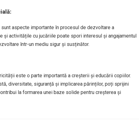
ială:
ală sunt aspecte importante în procesul de dezvoltare a
ile și activitățile cu jucăriile poate spori interesul și angajamentul
ezvoltare într-un mediu sigur și susținător.
cității este o parte importantă a creșterii și educării copiilor.
ă, diversitate, siguranță și implicarea părinților, poți sprijini
i contribui la formarea unei baze solide pentru creșterea și