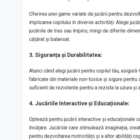
Oferirea unei game variate de jucării pentru dezvolt
implicarea copilului în diverse activități. Alege jucări
jucăriile de tras sau împins, mingi de diferite dimen
cățărat și balansat.
3. Siguranța și Durabilitatea:
Atunci când alegi jucării pentru copilul tău, asigură
fabricate din materiale non-toxice și sigure pentru 
suficient de rezistente pentru a rezista la uzura și ab
4. Jucăriile Interactive și Educaționale:
Optează pentru jucării interactive și educaționale ca
învățare. Jucăriile care stimulează imaginația, crea
pentru dezvoltarea motricității și a altor abilități cog