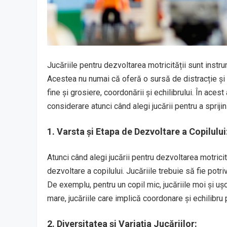
Jucăriile pentru dezvoltarea motricității sunt instr
Acestea nu numai că oferă o sursă de distracție și d
fine și grosiere, coordonării și echilibrului. În ace
considerare atunci când alegi jucării pentru a sprijin
1. Varsta și Etapa de Dezvoltare a Copilului
Atunci când alegi jucării pentru dezvoltarea motricit
dezvoltare a copilului. Jucăriile trebuie să fie potriv
De exemplu, pentru un copil mic, jucăriile moi și ușo
mare, jucăriile care implică coordonare și echilibru 
2. Diversitatea și Variația Jucăriilor: