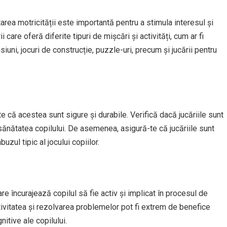
area motricității este importantă pentru a stimula interesul și
i care oferă diferite tipuri de mișcări și activități, cum ar fi
siuni, jocuri de construcție, puzzle-uri, precum și jucării pentru
-te că acestea sunt sigure și durabile. Verifică dacă jucăriile sunt
sănătatea copilului. De asemenea, asigură-te că jucăriile sunt
uzul tipic al jocului copiilor.
re încurajează copilul să fie activ și implicat în procesul de
tivitatea și rezolvarea problemelor pot fi extrem de benefice
nitive ale copilului.