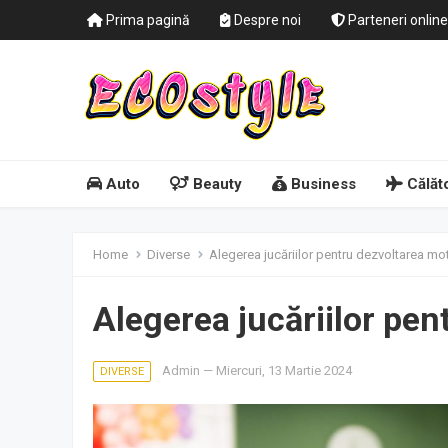
Prima pagină
Despre noi
Parteneri online
Auto
Beauty
Business
Călăto
Home
Diverse
Alegerea jucăriilor pentru dezvoltarea motr
Alegerea jucăriilor pen
Admin
—
Miercuri, 13 Martie 2024
DIVERSE