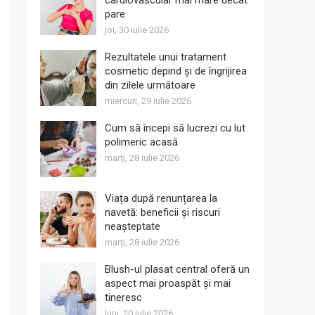
cardiovascular mai mare decât
pare
joi, 30 iulie 2026
Rezultatele unui tratament
cosmetic depind și de îngrijirea
din zilele următoare
miercuri, 29 iulie 2026
Cum să începi să lucrezi cu lut
polimeric acasă
marți, 28 iulie 2026
Viața după renunțarea la
navetă: beneficii și riscuri
neașteptate
marți, 28 iulie 2026
Blush-ul plasat central oferă un
aspect mai proaspăt și mai
tineresc
luni, 20 iulie 2026