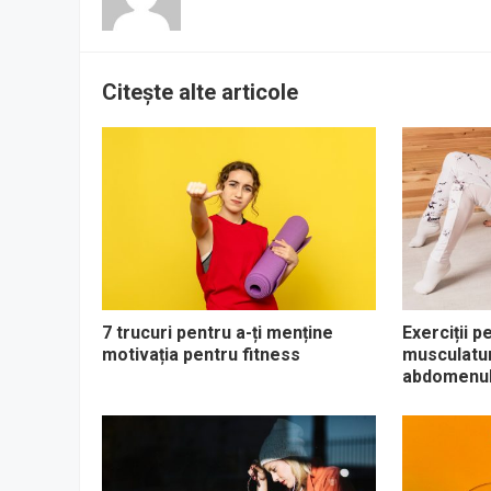
Citește alte articole
7 trucuri pentru a-ți menține
Exerciții p
motivația pentru fitness
musculaturi
abdomenul