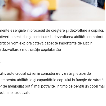
umente esențiale în procesul de creștere și dezvoltare a copiilor.
ivertisment, dar și contribuie la dezvoltarea abilităților motorii
st articol, vom explora câteva aspecte importante de luat în
i dezvoltarea motricității copilului tău.
:
ății, este crucial să iei în considerare vârsta și etapa de
ite pentru abilitățile și capacitățile copilului în funcție de vârstă.
r de manipulat pot fi mai potrivite, în timp ce pentru un copil mai
pot fi mai adecvate.