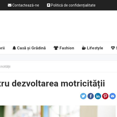
Contactează-ne
Politică de confidențialitate
rii
Casă și Grădină
Fashion
Lifestyle
icității
tru dezvoltarea motricității