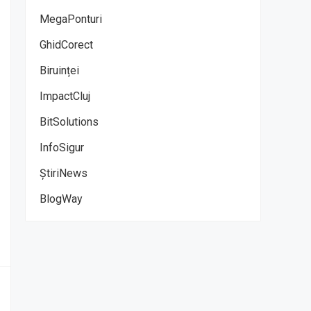
MegaPonturi
GhidCorect
Biruinței
ImpactCluj
BitSolutions
InfoSigur
ȘtiriNews
BlogWay