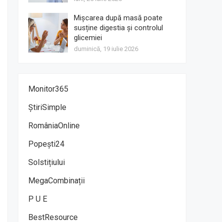
Mișcarea după masă poate
susține digestia și controlul
glicemiei
duminică, 19 iulie 2026
Monitor365
ȘtiriSimple
RomâniaOnline
Popești24
Solstițiului
MegaCombinații
P U E
BestResource