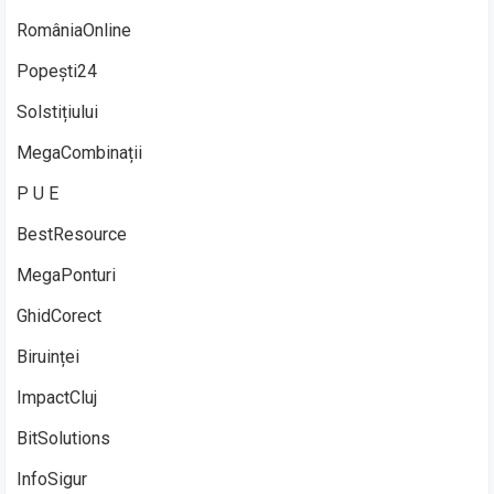
RomâniaOnline
Popești24
Solstițiului
MegaCombinații
P U E
BestResource
MegaPonturi
GhidCorect
Biruinței
ImpactCluj
BitSolutions
InfoSigur