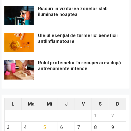
Riscuri în vizitarea zonelor slab
iluminate noaptea
Uleiul esențial de turmeric: beneficii
antiinflamatoare
Rolul proteinelor în recuperarea după
antrenamente intense
L
Ma
Mi
J
V
S
D
1
2
3
4
5
6
7
8
9