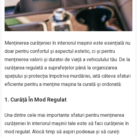
Menținerea curățeniei în interiorul mașinii este esențială nu
doar pentru confortul și aspectul estetic, ci și pentru
menținerea valorii și duratei de viață a vehiculului tău. De la
curățarea regulată a suprafețelor până la organizarea
spațiului și protecția împotriva murdăriei, iată câteva sfaturi
eficiente pentru a menține mașina ta curată și ordonată:
1. Curăță În Mod Regulat
Una dintre cele mai importante sfaturi pentru menținerea
curățeniei în interiorul mașinii tale este să faci curățenie în
mod regulat. Alocă timp să aspiri podeaua și să cureți