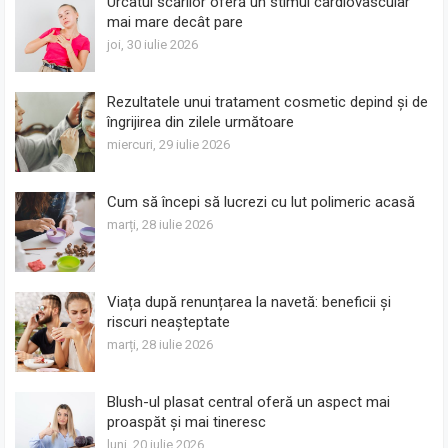
Urcatul scărilor oferă un stimul cardiovascular
mai mare decât pare
joi, 30 iulie 2026
Rezultatele unui tratament cosmetic depind și de
îngrijirea din zilele următoare
miercuri, 29 iulie 2026
Cum să începi să lucrezi cu lut polimeric acasă
marți, 28 iulie 2026
Viața după renunțarea la navetă: beneficii și
riscuri neașteptate
marți, 28 iulie 2026
Blush-ul plasat central oferă un aspect mai
proaspăt și mai tineresc
luni, 20 iulie 2026