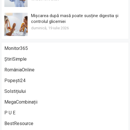
Mișcarea după masă poate susține digestia și
controlul glicemiei
duminică, 19 iulie 2026
Monitor365
ȘtiriSimple
RomâniaOnline
Popești24
Solstițiului
MegaCombinații
P U E
BestResource