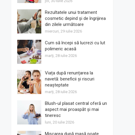
joi, 30 iulie 2026
Rezultatele unui tratament
cosmetic depind și de îngrijirea
din zilele următoare
miercuri, 29 iulie 2026
Cum să începi să lucrezi cu lut
polimeric acasă
marți, 28 iulie 2026
Viața după renunțarea la
navetă: beneficii și riscuri
neașteptate
marți, 28 iulie 2026
Blush-ul plasat central oferă un
aspect mai proaspăt și mai
tineresc
luni, 20 iulie 2026
Mișcarea după masă poate