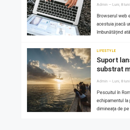
Admin
—
Luni, 8 Iun
Browserul web es
acestuia joacă un
îmbunătățind atât
LIFESTYLE
Suport lan
substrat m
Admin
—
Luni, 8 Iun
Pescuitul în Rom
echipamentul la p
dimineața de p