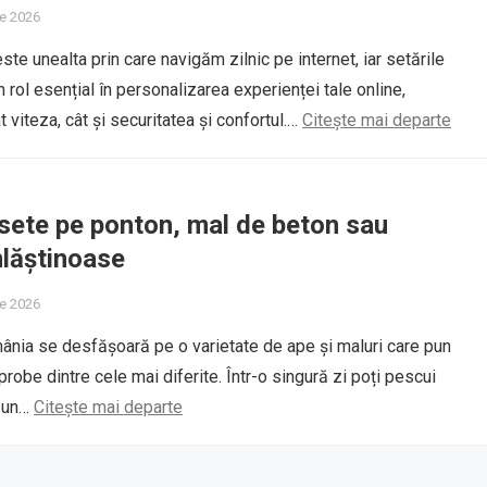
ie 2026
te unealta prin care navigăm zilnic pe internet, iar setările
 rol esențial în personalizarea experienței tale online,
 viteza, cât și securitatea și confortul.…
Citește mai departe
sete pe ponton, mal de beton sau
lăștinoase
ie 2026
ânia se desfășoară pe o varietate de ape și maluri care pun
robe dintre cele mai diferite. Într-o singură zi poți pescui
e un…
Citește mai departe