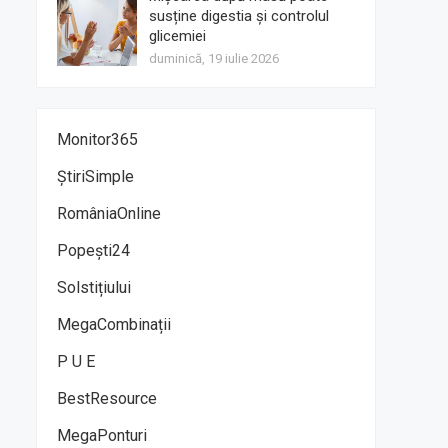
susține digestia și controlul
glicemiei
duminică, 19 iulie 2026
Monitor365
ȘtiriSimple
RomâniaOnline
Popești24
Solstițiului
MegaCombinații
P U E
BestResource
MegaPonturi