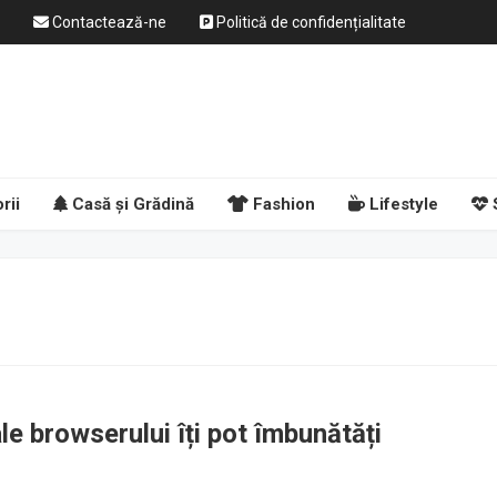
Contactează-ne
Politică de confidențialitate
rii
Casă și Grădină
Fashion
Lifestyle
le browserului îți pot îmbunătăți