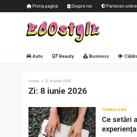
Prima pagină
Despre noi
Parteneri online
Auto
Beauty
Business
Călăto
Home
Zi:
8 iunie 2026
Zi:
8 iunie 2026
TEHNOLOGIE
Ce setări a
experiența