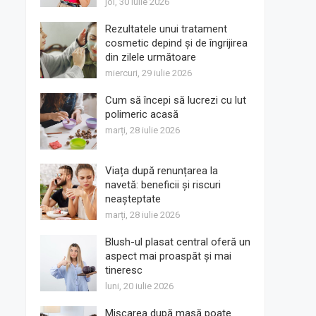
joi, 30 iulie 2026
Rezultatele unui tratament
cosmetic depind și de îngrijirea
din zilele următoare
miercuri, 29 iulie 2026
Cum să începi să lucrezi cu lut
polimeric acasă
marți, 28 iulie 2026
Viața după renunțarea la
navetă: beneficii și riscuri
neașteptate
marți, 28 iulie 2026
Blush-ul plasat central oferă un
aspect mai proaspăt și mai
tineresc
luni, 20 iulie 2026
Mișcarea după masă poate