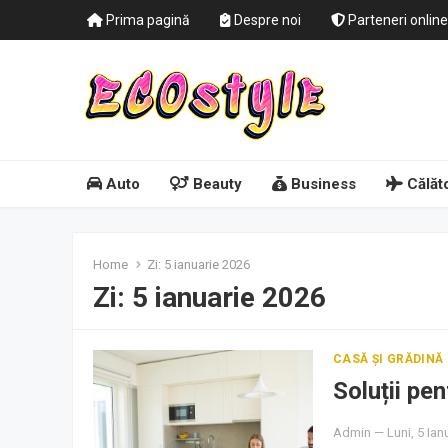
Prima pagină
Despre noi
Parteneri online
Auto
Beauty
Business
Călăto
Home
Zi:
5 ianuarie 2026
Zi:
5 ianuarie 2026
CASĂ ȘI GRĂDINĂ
Soluții pen
Admin
—
Luni, 5 Ian