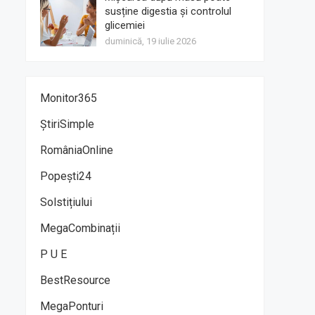
susține digestia și controlul
glicemiei
duminică, 19 iulie 2026
Monitor365
ȘtiriSimple
RomâniaOnline
Popești24
Solstițiului
MegaCombinații
P U E
BestResource
MegaPonturi