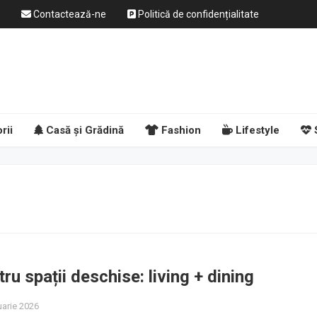
Contactează-ne
Politică de confidențialitate
rii
Casă și Grădină
Fashion
Lifestyle
tru spații deschise: living + dining
uarie 2026