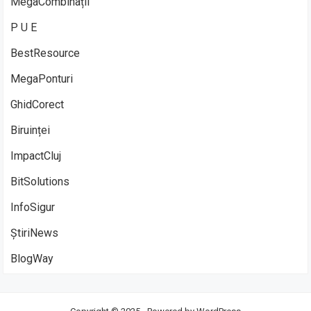
MegaCombinații
P U E
BestResource
MegaPonturi
GhidCorect
Biruinței
ImpactCluj
BitSolutions
InfoSigur
ȘtiriNews
BlogWay