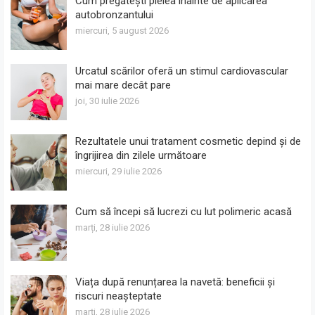
Cum pregătești pielea înainte de aplicarea
autobronzantului
miercuri, 5 august 2026
Urcatul scărilor oferă un stimul cardiovascular
mai mare decât pare
joi, 30 iulie 2026
Rezultatele unui tratament cosmetic depind și de
îngrijirea din zilele următoare
miercuri, 29 iulie 2026
Cum să începi să lucrezi cu lut polimeric acasă
marți, 28 iulie 2026
Viața după renunțarea la navetă: beneficii și
riscuri neașteptate
marți, 28 iulie 2026