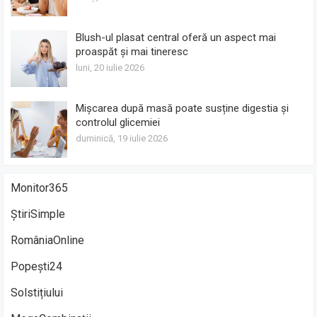
Blush-ul plasat central oferă un aspect mai
proaspăt și mai tineresc
luni, 20 iulie 2026
Mișcarea după masă poate susține digestia și
controlul glicemiei
duminică, 19 iulie 2026
Monitor365
ȘtiriSimple
RomâniaOnline
Popești24
Solstițiului