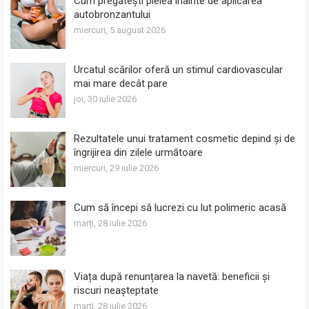
Cum pregătești pielea înainte de aplicarea
autobronzantului
miercuri, 5 august 2026
Urcatul scărilor oferă un stimul cardiovascular
mai mare decât pare
joi, 30 iulie 2026
Rezultatele unui tratament cosmetic depind și de
îngrijirea din zilele următoare
miercuri, 29 iulie 2026
Cum să începi să lucrezi cu lut polimeric acasă
marți, 28 iulie 2026
Viața după renunțarea la navetă: beneficii și
riscuri neașteptate
marți, 28 iulie 2026