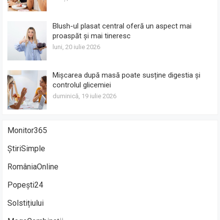
Blush-ul plasat central oferă un aspect mai
proaspăt și mai tineresc
luni, 20 iulie 2026
Mișcarea după masă poate susține digestia și
controlul glicemiei
duminică, 19 iulie 2026
Monitor365
ȘtiriSimple
RomâniaOnline
Popești24
Solstițiului