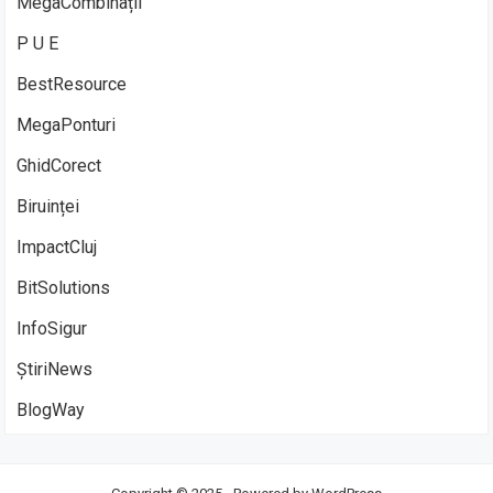
MegaCombinații
P U E
BestResource
MegaPonturi
GhidCorect
Biruinței
ImpactCluj
BitSolutions
InfoSigur
ȘtiriNews
BlogWay