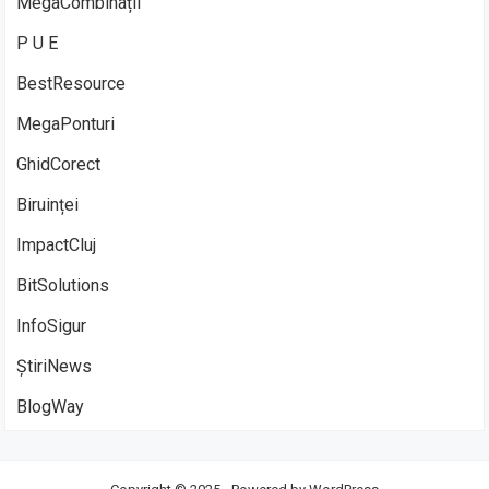
MegaCombinații
P U E
BestResource
MegaPonturi
GhidCorect
Biruinței
ImpactCluj
BitSolutions
InfoSigur
ȘtiriNews
BlogWay