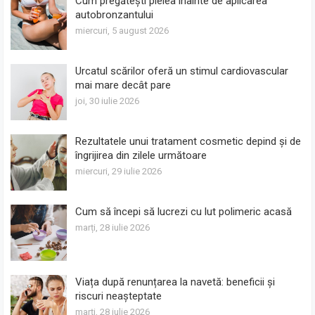
Cum pregătești pielea înainte de aplicarea
autobronzantului
miercuri, 5 august 2026
Urcatul scărilor oferă un stimul cardiovascular
mai mare decât pare
joi, 30 iulie 2026
Rezultatele unui tratament cosmetic depind și de
îngrijirea din zilele următoare
miercuri, 29 iulie 2026
Cum să începi să lucrezi cu lut polimeric acasă
marți, 28 iulie 2026
Viața după renunțarea la navetă: beneficii și
riscuri neașteptate
marți, 28 iulie 2026