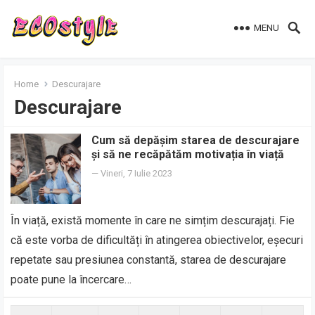
MENU
Home
Descurajare
Descurajare
Cum să depășim starea de descurajare
și să ne recăpătăm motivația în viață
—
Vineri, 7 Iulie 2023
În viață, există momente în care ne simțim descurajați. Fie
că este vorba de dificultăți în atingerea obiectivelor, eșecuri
repetate sau presiunea constantă, starea de descurajare
poate pune la încercare…