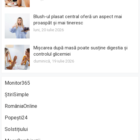
Blush-ul plasat central oferă un aspect mai
proaspăt și mai tineresc
luni, 20 iulie 2026
Mișcarea după masă poate susține digestia și
controlul glicemiei
duminică, 19 iulie 2026
Monitor365
ȘtiriSimple
RomâniaOnline
Popești24
Solstițiului