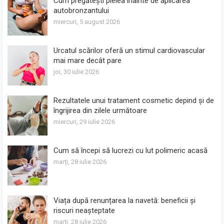
Cum pregătești pielea înainte de aplicarea
autobronzantului
miercuri, 5 august 2026
Urcatul scărilor oferă un stimul cardiovascular
mai mare decât pare
joi, 30 iulie 2026
Rezultatele unui tratament cosmetic depind și de
îngrijirea din zilele următoare
miercuri, 29 iulie 2026
Cum să începi să lucrezi cu lut polimeric acasă
marți, 28 iulie 2026
Viața după renunțarea la navetă: beneficii și
riscuri neașteptate
marți, 28 iulie 2026