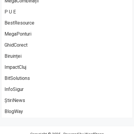
MegaCombinații
P U E
BestResource
MegaPonturi
GhidCorect
Biruinței
ImpactCluj
BitSolutions
InfoSigur
ȘtiriNews
BlogWay