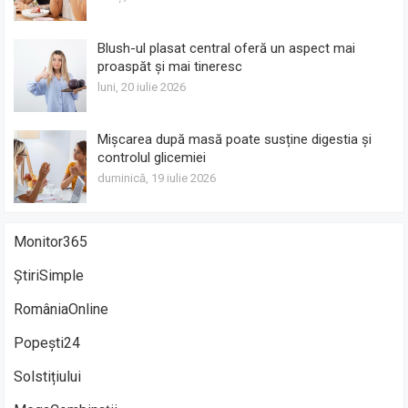
Blush-ul plasat central oferă un aspect mai
proaspăt și mai tineresc
luni, 20 iulie 2026
Mișcarea după masă poate susține digestia și
controlul glicemiei
duminică, 19 iulie 2026
Monitor365
ȘtiriSimple
RomâniaOnline
Popești24
Solstițiului