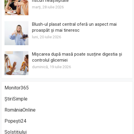
riscuri neașteptate
marți, 28 iulie 2026
Blush-ul plasat central oferă un aspect mai
proaspăt și mai tineresc
luni, 20 iulie 2026
Mișcarea după masă poate susține digestia și
controlul glicemiei
duminică, 19 iulie 2026
Monitor365
ȘtiriSimple
RomâniaOnline
Popești24
Solstițiului