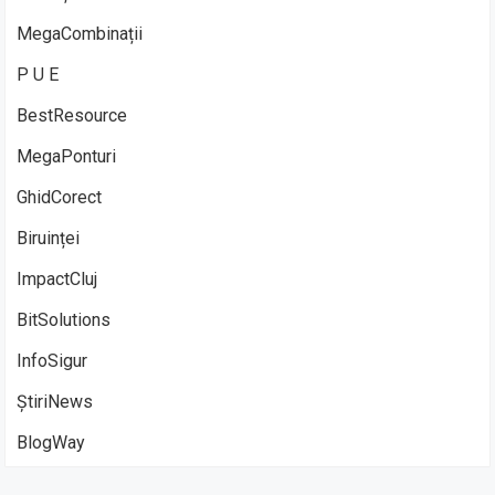
MegaCombinații
P U E
BestResource
MegaPonturi
GhidCorect
Biruinței
ImpactCluj
BitSolutions
InfoSigur
ȘtiriNews
BlogWay