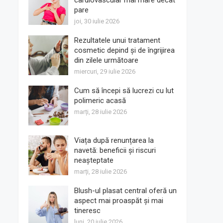
cardiovascular mai mare decât
pare
joi, 30 iulie 2026
Rezultatele unui tratament
cosmetic depind și de îngrijirea
din zilele următoare
miercuri, 29 iulie 2026
Cum să începi să lucrezi cu lut
polimeric acasă
marți, 28 iulie 2026
Viața după renunțarea la
navetă: beneficii și riscuri
neașteptate
marți, 28 iulie 2026
Blush-ul plasat central oferă un
aspect mai proaspăt și mai
tineresc
luni, 20 iulie 2026