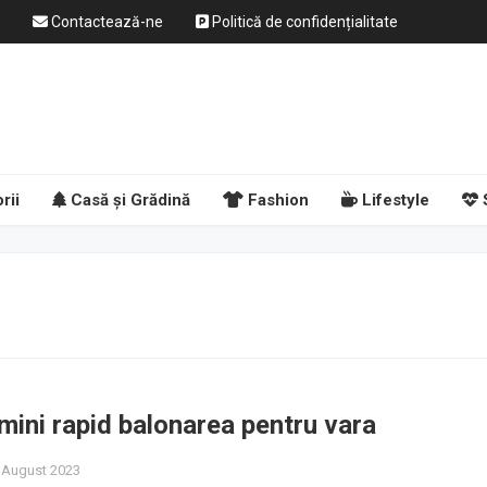
Contactează-ne
Politică de confidențialitate
rii
Casă și Grădină
Fashion
Lifestyle
mini rapid balonarea pentru vara
2 August 2023