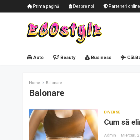
Prima pagină
Despre noi
Parteneri online
Auto
Beauty
Business
Călăto
Home
Balonare
Balonare
DIVERSE
Cum să eli
Admin
—
Miercuri, 