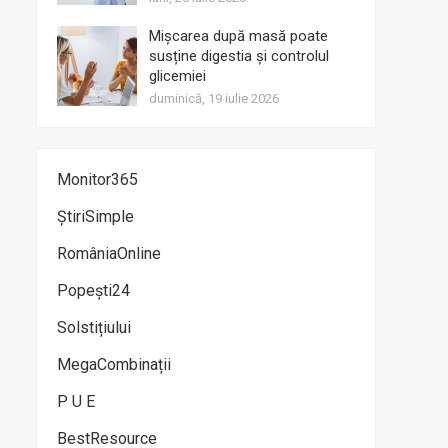
Mișcarea după masă poate
susține digestia și controlul
glicemiei
duminică, 19 iulie 2026
Monitor365
ȘtiriSimple
RomâniaOnline
Popești24
Solstițiului
MegaCombinații
P U E
BestResource