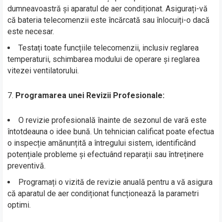
dumneavoastră și aparatul de aer condiționat. Asigurați-vă
că bateria telecomenzii este încărcată sau înlocuiți-o dacă
este necesar.
Testați toate funcțiile telecomenzii, inclusiv reglarea
temperaturii, schimbarea modului de operare și reglarea
vitezei ventilatorului.
7.
Programarea unei Revizii Profesionale:
O revizie profesională înainte de sezonul de vară este
întotdeauna o idee bună. Un tehnician calificat poate efectua
o inspecție amănunțită a întregului sistem, identificând
potențiale probleme și efectuând reparații sau întreținere
preventivă.
Programați o vizită de revizie anuală pentru a vă asigura
că aparatul de aer condiționat funcționează la parametri
optimi.