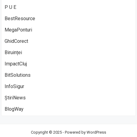
P U E
BestResource
MegaPonturi
GhidCorect
Biruinței
ImpactCluj
BitSolutions
InfoSigur
ȘtiriNews
BlogWay
Copyright © 2025 - Powered by
WordPress