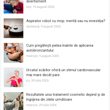
divertisment
luni, 10 august 2026
Aspirator robot cu mop: merită sau nu investiția?
duminică, 9 august 2026
Cum pregătești pielea înainte de aplicarea
autobronzantului
miercuri, 5 august 2026
Urcatul scărilor oferă un stimul cardiovascular
mai mare decât pare
joi, 30 iulie 2026
Rezultatele unui tratament cosmetic depind și de
îngrijirea din zilele următoare
miercuri, 29 iulie 2026