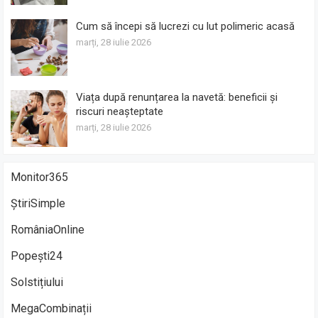
Cum să începi să lucrezi cu lut polimeric acasă
marți, 28 iulie 2026
Viața după renunțarea la navetă: beneficii și
riscuri neașteptate
marți, 28 iulie 2026
Monitor365
ȘtiriSimple
RomâniaOnline
Popești24
Solstițiului
MegaCombinații