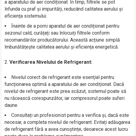
a aparatului de aer condiționat. În timp, filtrele se pot
înfunda cu praf și impurități, reducând calitatea aerului și
eficiența sistemului.
Înainte de a porni aparatul de aer condiționat pentru
sezonul cald, curățați sau înlocuiți filtrele conform
recomandărilor producătorului. Această acțiune simplă
îmbunătățește calitatea aerului și eficiența energetică.
2.
Verificarea Nivelului de Refrigerant:
Nivelul corect de refrigerant este esențial pentru
funcționarea optimă a aparatului de aer condiționat. Dacă
nivelul de refrigerant este prea scăzut, sistemul poate să
nu răcească corespunzător, iar compresorul poate suferi
daune.
Consultați un profesionist pentru a verifica și, dacă este
necesar, a completa nivelul de refrigerant. Evitați adăugarea
de refrigerant fără a avea cunoștințe, deoarece acest lucru